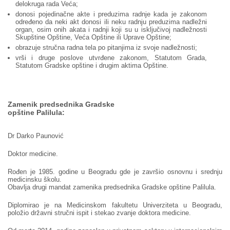
delokruga rada Veća;
donosi pojedinačne akte i preduzima radnje kada je zakonom
određeno da neki akt donosi ili neku radnju preduzima nadležni
organ, osim onih akata i radnji koji su u isključivoj nadležnosti
Skupštine Opštine, Veća Opštine ili Uprave Opštine;
obrazuje stručna radna tela po pitanjima iz svoje nadležnosti;
vrši i druge poslove utvrđene zakonom, Statutom Grada,
Statutom Gradske opštine i drugim aktima Opštine.
Zamenik predsednika Gradske
opštine Palilula:
Dr Darko Paunović
Doktor medicine.
Rođen je 1985. godine u Beogradu gde je završio osnovnu i srednju
medicinsku školu.
Obavlja drugi mandat zamenika predsednika Gradske opštine Palilula.
Diplomirao je na Medicinskom fakultetu Univerziteta u Beogradu,
položio državni stručni ispit i stekao zvanje doktora medicine.