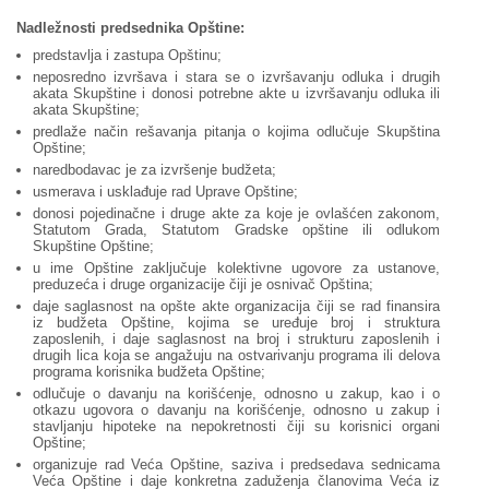
Nadležnosti predsednika Opštine:
predstavlja i zastupa Opštinu;
neposredno izvršava i stara se o izvršavanju odluka i drugih
akata Skupštine i donosi potrebne akte u izvršavanju odluka ili
akata Skupštine;
predlaže način rešavanja pitanja o kojima odlučuje Skupština
Opštine;
naredbodavac je za izvršenje budžeta;
usmerava i usklađuje rad Uprave Opštine;
donosi pojedinačne i druge akte za koje je ovlašćen zakonom,
Statutom Grada, Statutom Gradske opštine ili odlukom
Skupštine Opštine;
u ime Opštine zaključuje kolektivne ugovore za ustanove,
preduzeća i druge organizacije čiji je osnivač Opština;
daje saglasnost na opšte akte organizacija čiji se rad finansira
iz budžeta Opštine, kojima se uređuje broj i struktura
zaposlenih, i daje saglasnost na broj i strukturu zaposlenih i
drugih lica koja se angažuju na ostvarivanju programa ili delova
programa korisnika budžeta Opštine;
odlučuje o davanju na korišćenje, odnosno u zakup, kao i o
otkazu ugovora o davanju na korišćenje, odnosno u zakup i
stavljanju hipoteke na nepokretnosti čiji su korisnici organi
Opštine;
organizuje rad Veća Opštine, saziva i predsedava sednicama
Veća Opštine i daje konkretna zaduženja članovima Veća iz