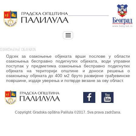
ОЗАКОЊЕЊЕ ОБЈЕКАТА
Одсек за озакоњење објеката врши послове у области
озакоњења бесправно подигнутих објеката, води управни
поступак у предметима озакоњења бесправно подигнутих
објеката на територији општине и доноси решења о
озакоњењу објеката до 400 м2 бруто развијене грађевинске
површине, издаје уверења и потврде везане за ову област.


Copyright: Gradska opština Palilula ©2017. Sva prava zadržana.